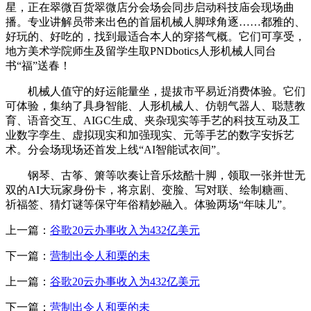
星，正在翠微百货翠微店分会场会同步启动科技庙会现场曲
播。专业讲解员带来出色的首届机械人脚球角逐……都雅的、
好玩的、好吃的，找到最适合本人的穿搭气概。它们可享受，
地方美术学院师生及留学生取PNDbotics人形机械人同台
书“福”送春！
机械人值守的好运能量坐，提拔市平易近消费体验。它们
可体验，集纳了具身智能、人形机械人、仿朝气器人、聪慧教
育、语音交互、AIGC生成、夹杂现实等手艺的科技互动及工
业数字孪生、虚拟现实和加强现实、元等手艺的数字安拆艺
术。分会场现场还首发上线“AI智能试衣间”。
钢琴、古筝、箫等吹奏让音乐炫酷十脚，领取一张并世无
双的AI大玩家身份卡，将京剧、变脸、写对联、绘制糖画、
祈福签、猜灯谜等保守年俗精妙融入。体验两场“年味儿”。
上一篇：
谷歌20云办事收入为432亿美元
下一篇：
营制出令人和栗的未
上一篇：
谷歌20云办事收入为432亿美元
下一篇：
营制出令人和栗的未