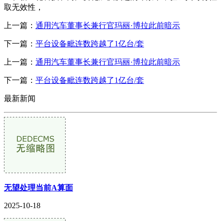
取无效性，
上一篇：
通用汽车董事长兼行官玛丽·博拉此前暗示
下一篇：
平台设备毗连数跨越了1亿台/套
上一篇：
通用汽车董事长兼行官玛丽·博拉此前暗示
下一篇：
平台设备毗连数跨越了1亿台/套
最新新闻
无望处理当前A算面
2025-10-18