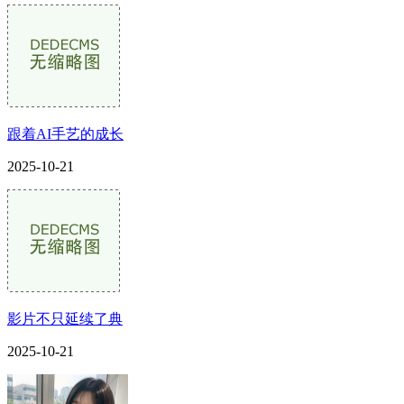
跟着AI手艺的成长
2025-10-21
影片不只延续了典
2025-10-21