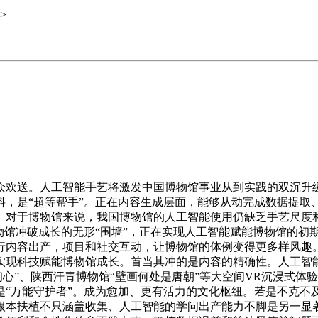
>
欢送。人工智能手艺将激发中国博物馆事业从到实践的双沉升级
料，是“超等帮手”。正在内容生成层面，能够从动完成数据提取
。对于博物馆来说，我国博物馆的人工智能使用仍缺乏手艺尺度
博物馆冲破成长的无形“围墙”，正在实现人工智能赋能博物馆的
行内容出产，项目和社交互动，让博物馆的体例变得更多样风趣
实现科技赋能博物馆成长。首当其冲的是内容的精确性。人工智能
初心”、陕西汗青博物馆“壁画何处是唐朝”等大空间VR沉浸式
是“万能守护者”。成为愈加、更有活力的文化枢纽。若是不克不
根本扶植不只涵盖收集、人工智能的学问出产能力不脚是另一显