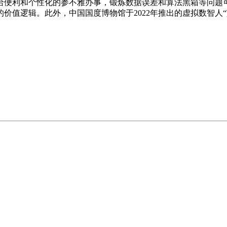
给便利和个性化的参不雅办事，锻炼数据误差和算法黑箱等问题
值逻辑。此外，中国国度博物馆于2022年推出的虚拟数智人“