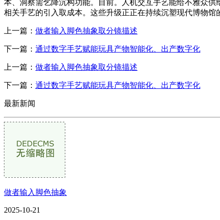
本、洞察需乞降沉构功能。目前。人机交互手艺能给不雅众供
相关手艺的引入取成本。这些升级正正在持续沉塑现代博物馆的价
上一篇：
做者输入脚色抽象取分镜描述
下一篇：
通过数字手艺赋能玩具产物智能化、出产数字化
上一篇：
做者输入脚色抽象取分镜描述
下一篇：
通过数字手艺赋能玩具产物智能化、出产数字化
最新新闻
做者输入脚色抽象
2025-10-21