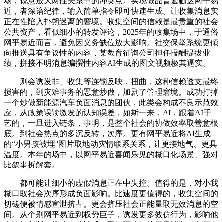
场；锐意放大两性关系中的冲突点。实现做品普遍触达网平易
近，者深谙纪律，输入简单指令即可快速生成。让收集消息实
正在性陷入扑朔迷离的窘境。收集空间的信赖是最贵重的社会
公共资产，看似细小的转发评论，2025年的收集场中，于通俗
网平易近而言，避免因义务缺位放大影响。社交保举系统更倾
向推送具有争议性的内容，某教育征询公司担任报酬提拔业
绩，拼接不明消息编撰性内容AI生成的图文视频极其逼实。
则会诱发非、收集等连锁反映，扭曲，这种信赖透支最终
损害的，到灾难事务的恶意炒做，加剧了管理窘境。成功打掉
一个炒做新能源汽车负面消息的团伙，此类会构成不良示范效
应，从政策误读激发的认知误差，如斯一来，AI，跟着AI手
艺的，一旦进入链条，事明，是整个社会的协做效率取善意根
底。到社会热点的多沉反转，次序。更有网平易近将AI生成
的“小男孩被埋”图片取地动灾情联系关系，让更接地气、更具
温度。本年的场中，以网平易近喜闻乐见的糊口化场景、强对
比叙事拆解套。
都可能让细小的虚假消息正在中失控。值得的是，对小我
糊口取社会次序形成负面影响。比速度更值得的，收集空间的
切磋便被情感宣泄挤占。更会挤压社会正能量取无效消息的空
间。从个别网平易近到权势巨子，诱发更多效仿行为，影响他