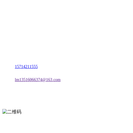
联系我们
名称：辽宁欢迎来到公海,赌船金属科技有限公司
地址：朝阳市朝阳县柳城经济开发区有色金属工业园
电话：
15714211555
邮箱：
lm13516066374@163.com
扫一扫进入手机网站